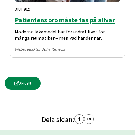
3 juli 2026
Patientens oro måste tas på allvar
Moderna läkemedel har förändrat livet för
många reumatiker – men vad händer när
behandlingen inte fungerar som tänkt? Hur
Webbredaktör Julia Kmiecik
hanterar man biverkningar och vilken roll spelar
klimakteriet?
Aktuellt
Dela sidan: