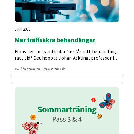
9 juli 2026
Mer träffsäkra behandlingar
Finns det en framtid där fler får rätt behandling i
rätt tid? Det hoppas Johan Askling, professor i
reumatologi, som leder projektet Framtidens
Webbredaktör Julia Kmiecik
reumatologi.