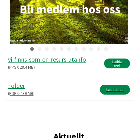
vi-finns-som-en-resurs-utanfor-varden
Ladda
ned
(PPSX 28.4 MB)
Folder
Ladda ned
(PDF 0.439 MB)
Aktuellt