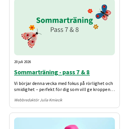
20 juli 2026
Sommarträning - pass 7 & 8
Vi börjar denna vecka med fokus på rörlighet och
smidighet – perfekt för dig som vill ge kroppen
lite extra omtanke. Därefter kommer ett
Webbredaktör Julia Kmiecik
benpass där du, efter uppvärmningen, använder
ett gummiband i alla övningar. Därefter
fortsätter vi