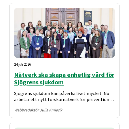
24 juli 2026
Nätverk ska skapa enhetlig vård för
Sjögrens sjukdom
Sjögrens sjukdom kan påverka livet mycket. Nu
arbetar ett nytt forskarnätverk för prevention,
personcentrering och för en likvärdig vård över
Webbredaktör Julia Kmiecik
hela landet.